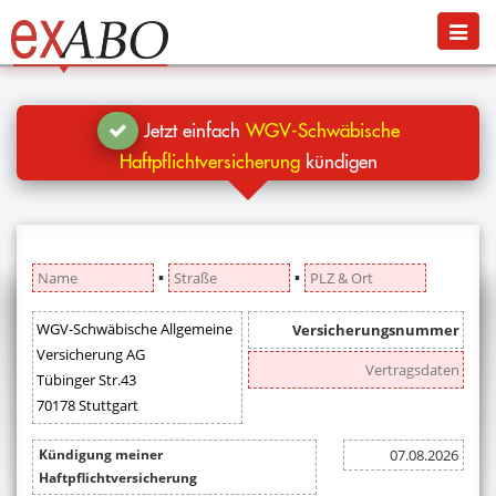
Navigation
Menü
Jetzt kündigen
Blog
Jetzt einfach
WGV-Schwäbische
Hilfe
Haftpflichtversicherung
kündigen
Anmelden
▪
▪