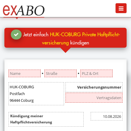
Navigation
Menü
Jetzt kündigen
Blog
Jetzt einfach
HUK-COBURG Private Haft­pflicht­
Hilfe
versicherung
kündigen
Anmelden
▪
▪