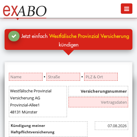
Navigation
Menü
Jetzt kündigen
Blog
Jetzt einfach
Westfälische Provinzial Versicherung
Hilfe
kündigen
Anmelden
▪
▪