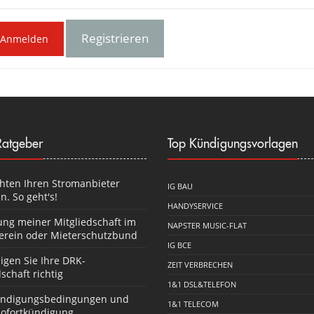
Registrieren
Anmelden
atgeber
Top Kündigungsvorlagen
hten Ihren Stromanbieter
IG BAU
n. So geht's!
HANDYSERVICE
ng meiner Mitgliedschaft im
NAPSTER MUSIC-FLAT
erein oder Mieterschutzbund
IG BCE
igen Sie Ihre DRK-
ZEIT VERBRECHEN
schaft richtig
1&1 DSL&TELEFON
ndigungsbedingungen und
1&1 TELECOM
Sofortkündigung