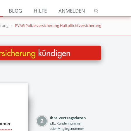
Navigation
BLOG
HILFE
ANMELDEN
Jetzt kündigen
erung
PVAG Polizeiversicherung Haftpflichtversicherung
Blog
Hilfe
rsicherung
kündigen
Anmelden
Ihre Vertragsdaten
z.B.: Kundennummer
oder Mitgliegsnummer