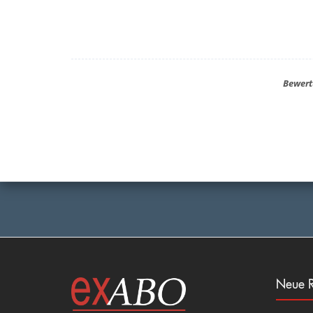
Bewert
Neue R