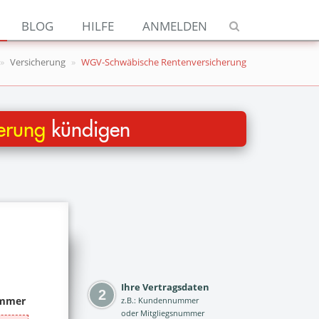
Navigation
BLOG
HILFE
ANMELDEN
Jetzt kündigen
Versicherung
WGV-Schwäbische Rentenversicherung
Blog
Hilfe
erung
kündigen
Anmelden
Ihre Vertragsdaten
z.B.: Kundennummer
oder Mitgliegsnummer