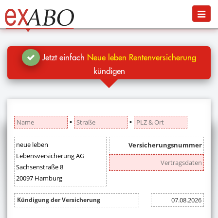
Navigation
Menü
Jetzt kündigen
Blog
Jetzt einfach
Neue leben Rentenversicherung
Hilfe
kündigen
Anmelden
▪
▪