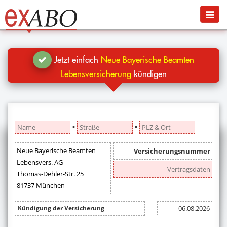
Navigation
Menü
Jetzt kündigen
Blog
Jetzt einfach
Neue Bayerische Beamten
Hilfe
Lebensversicherung
kündigen
Anmelden
▪
▪