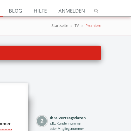
Navigation
BLOG
HILFE
ANMELDEN
Jetzt kündigen
Startseite
TV
Premiere
Blog
Hilfe
Anmelden
Ihre Vertragsdaten
z.B.: Kundennummer
oder Mitgliegsnummer