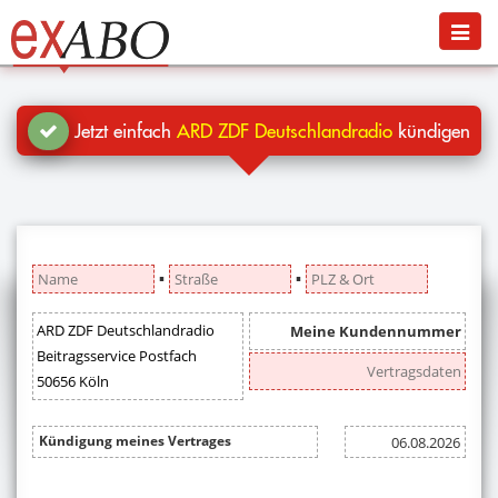
Navigation
Menü
Jetzt kündigen
Blog
Jetzt einfach
ARD ZDF Deutschlandradio
kündigen
Hilfe
Anmelden
▪
▪