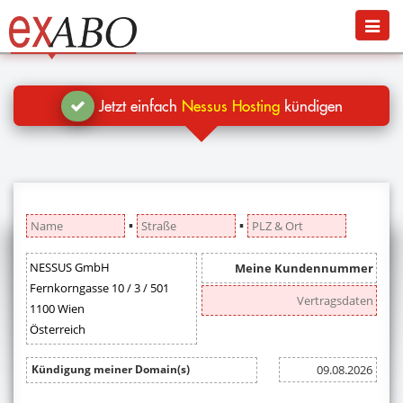
Navigation
Menü
Jetzt kündigen
Blog
Jetzt einfach
Nessus Hosting
kündigen
Hilfe
Anmelden
▪
▪