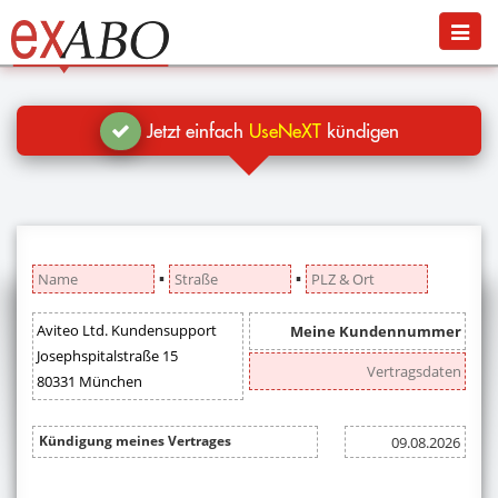
Navigation
Menü
Jetzt kündigen
Blog
Jetzt einfach
UseNeXT
kündigen
Hilfe
Anmelden
▪
▪