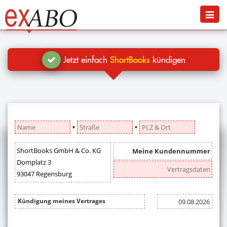
Navigation
Menü
Jetzt kündigen
Blog
Jetzt einfach
ShortBooks
kündigen
Hilfe
Anmelden
▪
▪