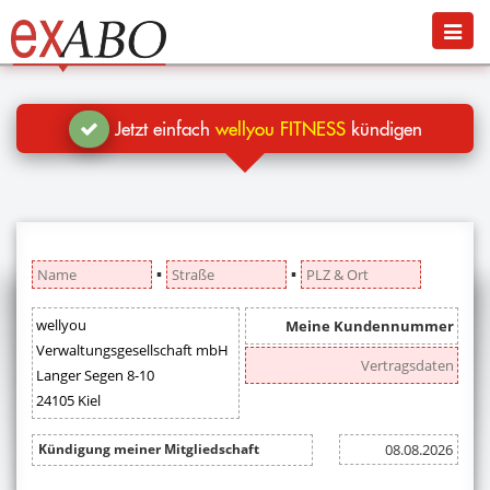
Navigation
Menü
Jetzt kündigen
Blog
Jetzt einfach
wellyou FITNESS
kündigen
Hilfe
Anmelden
▪
▪