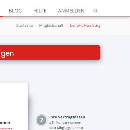
Navigation
BLOG
HILFE
ANMELDEN
Jetzt kündigen
Startseite
Mitgliedschaft
beneFit Hamburg
Blog
Hilfe
igen
Anmelden
Ihre Vertragsdaten
z.B.: Kundennummer
oder Mitgliegsnummer