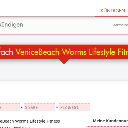
KÜNDIGEN
 kündigen
Startseite
nfach
VeniceBeach Worms Lifestyle Fit
▪
▪