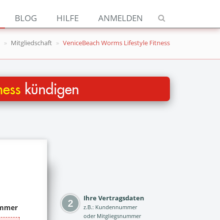
Navigation
BLOG
HILFE
ANMELDEN
Jetzt kündigen
Mitgliedschaft
VeniceBeach Worms Lifestyle Fitness
Blog
Hilfe
ness
kündigen
Anmelden
Ihre Vertragsdaten
z.B.: Kundennummer
oder Mitgliegsnummer