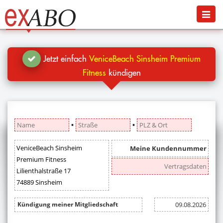
Navigation
Menü
Jetzt kündigen
Blog
Jetzt einfach
VeniceBeach Sinsheim Premium
Hilfe
Fitness
kündigen
Anmelden
▪
▪