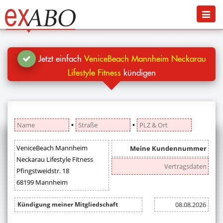
Navigation
Menü
Jetzt kündigen
Blog
Jetzt einfach
VeniceBeach Mannheim Neckarau
Hilfe
Lifestyle Fitness
kündigen
Anmelden
▪
▪