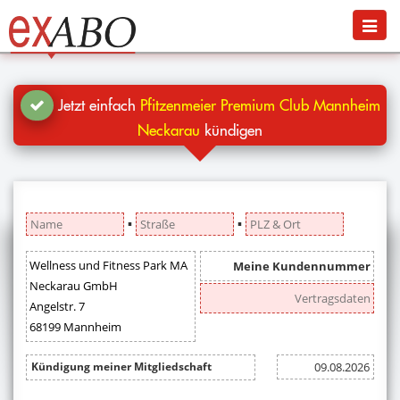
Navigation
Menü
Jetzt kündigen
Blog
Jetzt einfach
Pfitzenmeier Premium Club Mannheim
Hilfe
Neckarau
kündigen
Anmelden
▪
▪