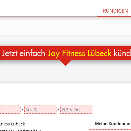
KÜNDIGEN
Jetzt einfach
Joy Fitness Lübeck
künd
▪
▪