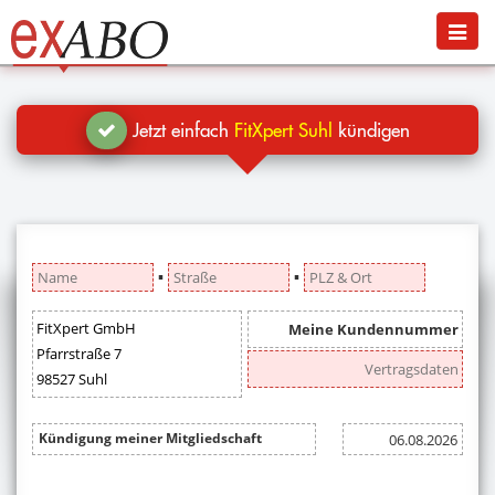
Navigation
Menü
Jetzt kündigen
Blog
Jetzt einfach
FitXpert Suhl
kündigen
Hilfe
Anmelden
▪
▪