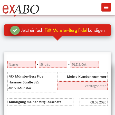
Navigation
Menü
Jetzt kündigen
Blog
Jetzt einfach
FitX Münster-Berg Fidel
kündigen
Hilfe
Anmelden
▪
▪