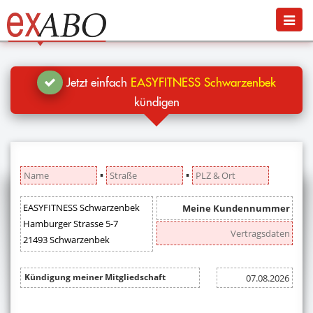
Navigation
Menü
Jetzt kündigen
Blog
Jetzt einfach
EASYFITNESS Schwarzenbek
Hilfe
kündigen
Anmelden
▪
▪