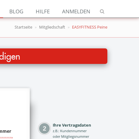
Navigation
BLOG
HILFE
ANMELDEN
Jetzt kündigen
Startseite
Mitgliedschaft
EASYFITNESS Peine
Blog
Hilfe
digen
Anmelden
Ihre Vertragsdaten
z.B.: Kundennummer
oder Mitgliegsnummer