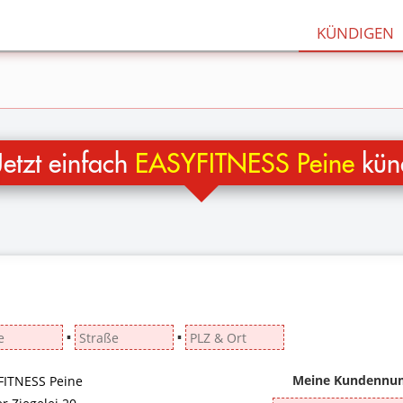
KÜNDIGEN
etzt einfach
EASYFITNESS Peine
kün
▪
▪