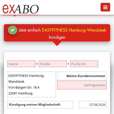
Navigation
Menü
Jetzt kündigen
Blog
Jetzt einfach
EASYFITNESS Hamburg-Wandsbek
Hilfe
kündigen
Anmelden
▪
▪