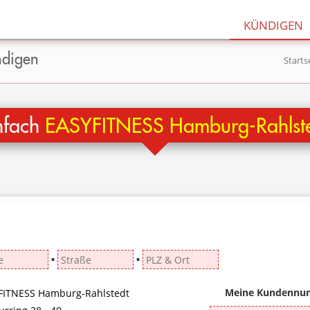
KÜNDIGEN
ndigen
Starts
infach
EASYFITNESS Hamburg-Rahlst
▪
▪