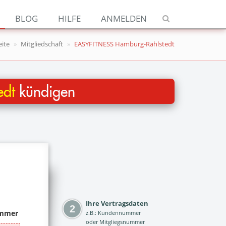
Navigation
BLOG
HILFE
ANMELDEN
Jetzt kündigen
eite
Mitgliedschaft
EASYFITNESS Hamburg-Rahlstedt
Blog
Hilfe
edt
kündigen
Anmelden
Ihre Vertragsdaten
z.B.: Kundennummer
oder Mitgliegsnummer