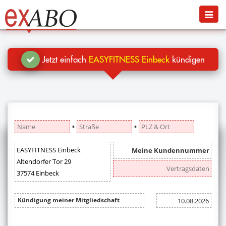
Navigation
Menü
Jetzt kündigen
Blog
Jetzt einfach
EASYFITNESS Einbeck
kündigen
Hilfe
Anmelden
▪
▪