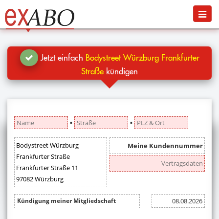
Navigation
Menü
Jetzt kündigen
Blog
Jetzt einfach
Bodystreet Würzburg Frankfurter
Hilfe
Straße
kündigen
Anmelden
▪
▪