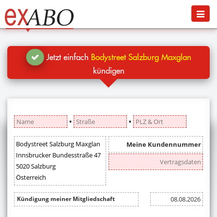
Navigation
Menü
Jetzt kündigen
Blog
Jetzt einfach
Bodystreet Salzburg Maxglan
Hilfe
kündigen
Anmelden
▪
▪