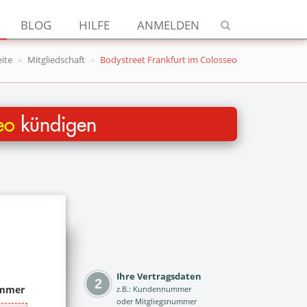
Navigation
BLOG
HILFE
ANMELDEN
Jetzt kündigen
eite
Mitgliedschaft
Bodystreet Frankfurt im Colosseo
Blog
Hilfe
eo
kündigen
Anmelden
Ihre Vertragsdaten
z.B.: Kundennummer
oder Mitgliegsnummer