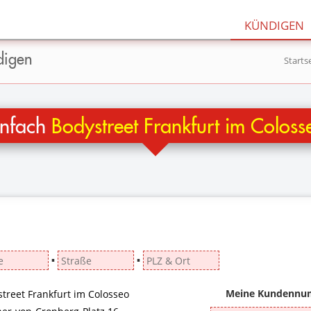
KÜNDIGEN
digen
Starts
infach
Bodystreet Frankfurt im Coloss
▪
▪