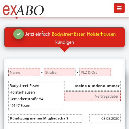
Navigation
Menü
Jetzt kündigen
Blog
Jetzt einfach
Bodystreet Essen Holsterhausen
Hilfe
kündigen
Anmelden
▪
▪