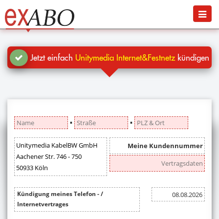
Navigation
Menü
Jetzt kündigen
Blog
Jetzt einfach
Unitymedia Internet&Festnetz
kündigen
Hilfe
Anmelden
▪
▪