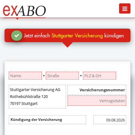
Navigation
Menü
Jetzt kündigen
Blog
Jetzt einfach
Stuttgarter Versicherung
kündigen
Hilfe
Anmelden
▪
▪