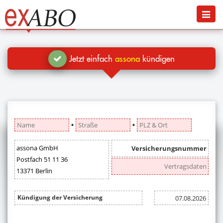
Navigation
Menü
Jetzt kündigen
Blog
Jetzt einfach
assona
kündigen
Hilfe
Anmelden
▪
▪