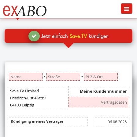
Navigation
Menü
Jetzt kündigen
Blog
Jetzt einfach
Save.TV
kündigen
Hilfe
Anmelden
▪
▪