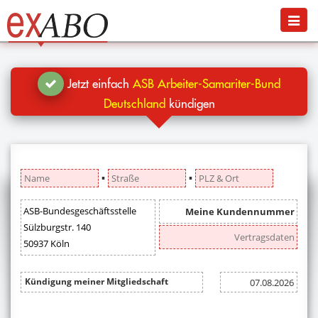
Navigation
Menü
Jetzt kündigen
Blog
Jetzt einfach
ASB Arbeiter-Samariter-Bund
Hilfe
Deutschland
kündigen
Anmelden
▪
▪