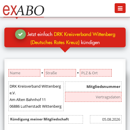
Navigation
Menü
Jetzt kündigen
Blog
Jetzt einfach
DRK Kreisverband Wittenberg
Hilfe
(Deutsches Rotes Kreuz)
kündigen
Anmelden
▪
▪