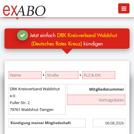
Navigation
Menü
Jetzt kündigen
Blog
Jetzt einfach
DRK Kreisverband Waldshut
Hilfe
(Deutsches Rotes Kreuz)
kündigen
Anmelden
▪
▪