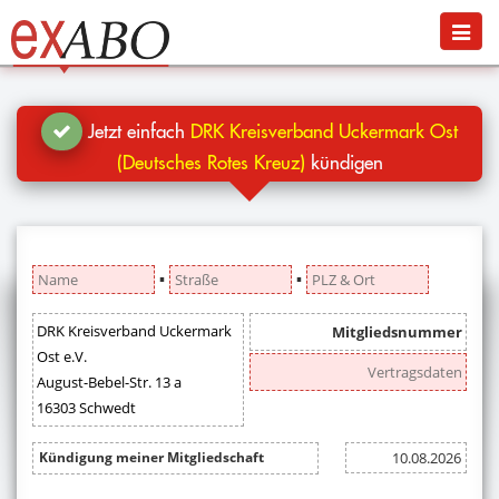
Navigation
Menü
Jetzt kündigen
Blog
Jetzt einfach
DRK Kreisverband Uckermark Ost
Hilfe
(Deutsches Rotes Kreuz)
kündigen
Anmelden
▪
▪