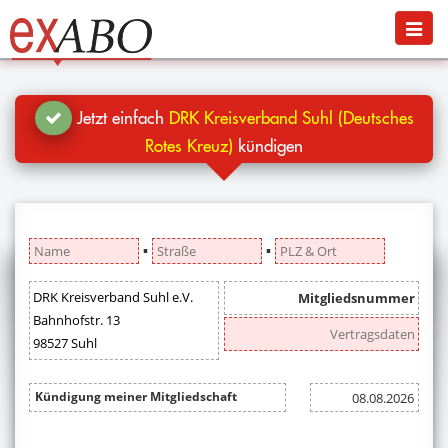
Navigation
Menü
Jetzt kündigen
Blog
Jetzt einfach
DRK Kreisverband Suhl (Deutsches
Hilfe
Rotes Kreuz)
kündigen
Anmelden
▪
▪