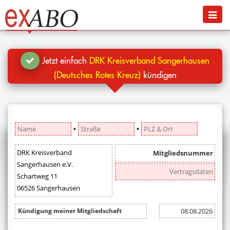
Navigation
Menü
Jetzt kündigen
Blog
Jetzt einfach
DRK Kreisverband Sangerhausen
Hilfe
(Deutsches Rotes Kreuz)
kündigen
Anmelden
▪
▪