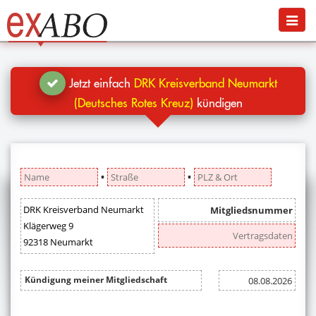
Navigation
Menü
Jetzt kündigen
Blog
Jetzt einfach
DRK Kreisverband Neumarkt
Hilfe
(Deutsches Rotes Kreuz)
kündigen
Anmelden
▪
▪