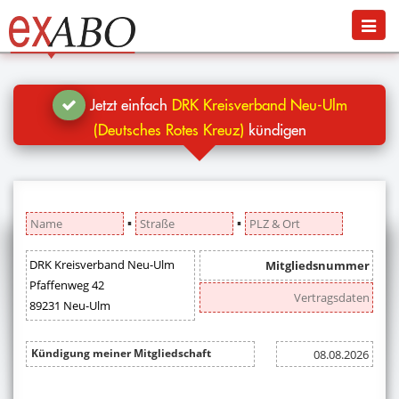
Navigation
Menü
Jetzt kündigen
Blog
Jetzt einfach
DRK Kreisverband Neu-Ulm
Hilfe
(Deutsches Rotes Kreuz)
kündigen
Anmelden
▪
▪