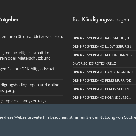
atgeber
Top Kündigungsvorlagen
ten Ihren Stromanbieter wechseln.
DRK KREISVERBAND KARLSRUHE (DE…
!
DRK KREISVERBAND LUDWIGSBURG (…
g meiner Mitgliedschaft im
DRK KREISVERBAND REGION HANNOV…
rein oder Mieterschutzbund
BAYERISCHES ROTES KREUZ
gen Sie Ihre DRK-Mitgliedschaft
DRK KREISVERBAND HAMBURG-NORD 
DRK KREISVERBAND REMS-MURR (DE…
digungsbedingungen und online
DRK KREISVERBAND BERLIN SCHÖN…
ündigung
DRK KREISVERBAND KÖLN (DEUTSC…
igung des Handyvertrags
e diese Webseite weiterhin besuchen, stimmen Sie der Nutzung von Cookie
bestimmungen
|
AGB
|
Impressum