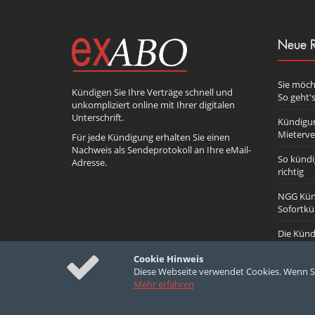
Neue R
Sie möch
Kündigen Sie Ihre Verträge schnell und
So geht's
unkompliziert online mit Ihrer digitalen
Unterschrift.
Kündigun
Mieterve
Für jede Kündigung erhalten Sie einen
Nachweis als Sendeprotokoll an Ihre eMail-
So kündi
Adresse.
richtig
NGG Kün
Sofortk
Die Künd
Cookie Hinweis
Diese Webseite verwendet Cookies. Wenn Si
Mehr erfahren
© 2010-2026 exabo.de - German Developers
Datenschutz