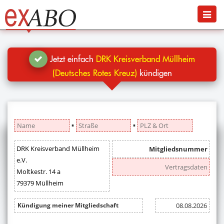
Navigation
Menü
Jetzt kündigen
Blog
Jetzt einfach
DRK Kreisverband Müllheim
Hilfe
(Deutsches Rotes Kreuz)
kündigen
Anmelden
▪
▪