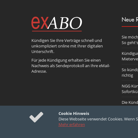
Neue R
Sie möch
Kündigen Sie Ihre Verträge schnell und
So geht's
unkompliziert online mit Ihrer digitalen
Unterschrift.
Kündigun
Mieterve
Für jede Kündigung erhalten Sie einen
Nachweis als Sendeprotokoll an Ihre eMail-
So kündi
Adresse.
richtig
NGG Kün
Sofortk
Die Künd
Cookie Hinweis
Diese Webseite verwendet Cookies. Wenn Si
Mehr erfahren
© 2010-2026 exabo.de - German Developers
Datenschutz