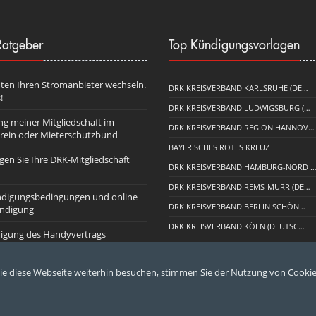
atgeber
Top Kündigungsvorlagen
ten Ihren Stromanbieter wechseln.
DRK KREISVERBAND KARLSRUHE (DE…
!
DRK KREISVERBAND LUDWIGSBURG (…
g meiner Mitgliedschaft im
DRK KREISVERBAND REGION HANNOV…
rein oder Mieterschutzbund
BAYERISCHES ROTES KREUZ
gen Sie Ihre DRK-Mitgliedschaft
DRK KREISVERBAND HAMBURG-NORD 
DRK KREISVERBAND REMS-MURR (DE…
digungsbedingungen und online
DRK KREISVERBAND BERLIN SCHÖN…
ündigung
DRK KREISVERBAND KÖLN (DEUTSC…
igung des Handyvertrags
e diese Webseite weiterhin besuchen, stimmen Sie der Nutzung von Cookie
bestimmungen
|
AGB
|
Impressum