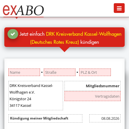
Navigation
Menü
Jetzt kündigen
Blog
Jetzt einfach
DRK Kreisverband Kassel-Wolfhagen
Hilfe
(Deutsches Rotes Kreuz)
kündigen
Anmelden
▪
▪