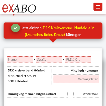
Navigation
Menü
Jetzt kündigen
Blog
Jetzt einfach
DRK Kreisverband Hünfeld e.V.
Hilfe
(Deutsches Rotes Kreuz)
kündigen
Anmelden
▪
▪