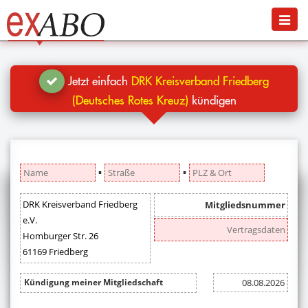
Navigation
Menü
Jetzt kündigen
Blog
Jetzt einfach
DRK Kreisverband Friedberg
Hilfe
(Deutsches Rotes Kreuz)
kündigen
Anmelden
▪
▪