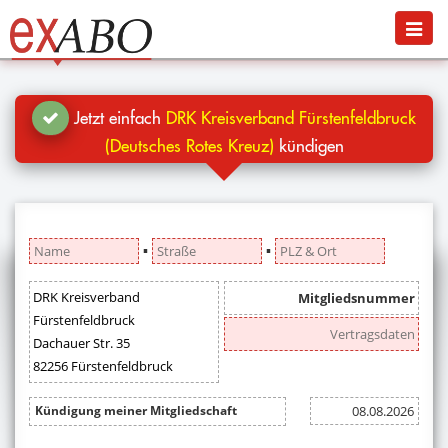
Navigation
Menü
Jetzt kündigen
Blog
Jetzt einfach
DRK Kreisverband Fürstenfeldbruck
Hilfe
(Deutsches Rotes Kreuz)
kündigen
Anmelden
▪
▪